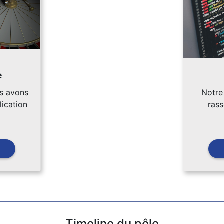
e
us avons
Notre
ication
rass
R
Timeline du pôle