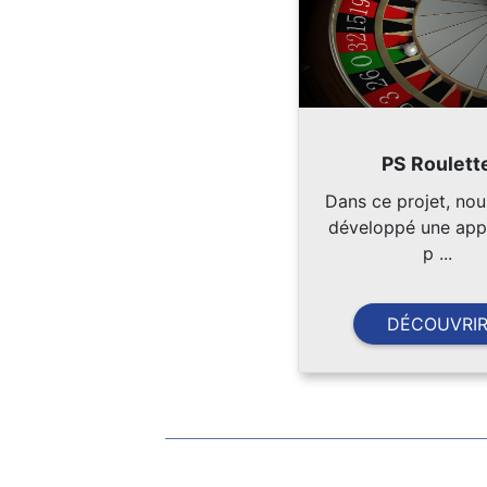
PS Roulett
Dans ce projet, no
développé une appl
p ...
DÉCOUVRI